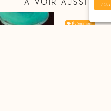
À VOIR AUSSI
ACCE
Évènement
n 2026 !
Melocoton réouv
+
Savoir plus