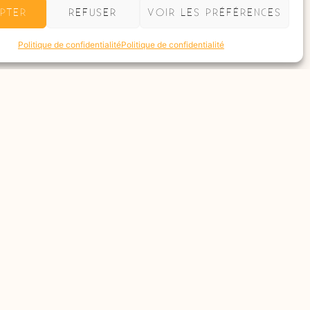
PTER
REFUSER
VOIR LES PRÉFÉRENCES
Politique de confidentialité
Politique de confidentialité
Évèn
re pour la saison 2026 !
Le res
2026
+
Savoir 