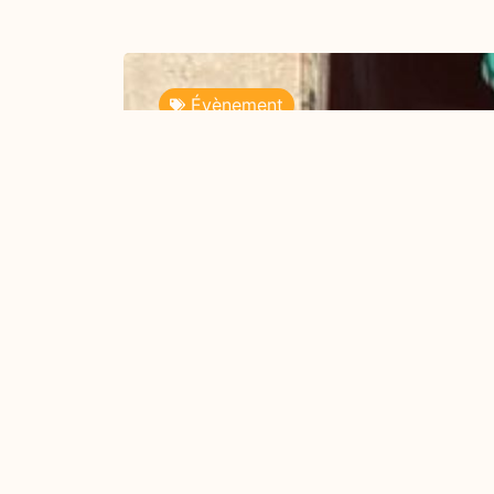
Évènement
Simon Widowson, le 21 Jui
+
Savoir plus